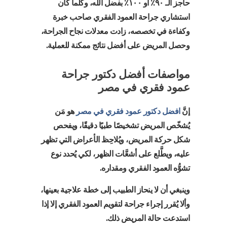
حاجز الـ ٩٠٪ أو ١٠٠٪ بفضل الله، وكلما كان
استشاري جراحة العمود الفقري صاحب خبرة
وكفاءة في تخصصه، زادت معدلات نجاح الجراحة،
وحصل المريض على أفضل نتائج ممكنة للعملية.
مواصفات أفضل دكتور جراحة
عمود فقري في مصر
إنَّ
افضل دكتور عمود فقري في مصر
هو مَن
يُشخّص المريض تشخيصًا طبيًا دقيقًا، ويفحص
شكل حركة المريض، ويُلاحِظ الأعراض التي تظهر
عليه، ويطَّلع على أشعَّات الظهر، لكي يُحدد نوع
تشوُّه العمود الفقري ومقداره.
وينبغي أن لا ينحاز الطبيب إلى خطة علاجية بعينها،
وألا يُقرر إجراء جراحة لتقويم العمود الفقري إلا إذا
استدعت حالة المريض ذلك.