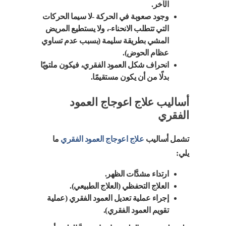
الآخر.
وجود صعوبة في الحركة -لا سيما الحركات
التي تتطلب الانحناء-، ولا يستطيع المريض
المشي بطريقة سليمة (بسبب عدم تساوي
عظام الحوض).
انحراف شكل العمود الفقري، فيكون ملتويًا
بدلًا من أن يكون مستقيمًا.
أساليب علاج اعوجاج العمود
الفقري
تشمل أساليب
علاج اعوجاج العمود الفقري
ما
يلي:
ارتداء مشدَّات الظهر.
العلاج التحفظي (العلاج الطبيعي).
إجراء عملية تعديل العمود الفقري (عملية
تقويم العمود الفقري).