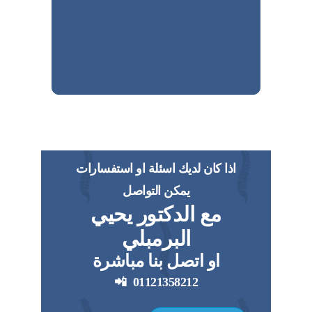
اذا كان لديك اسئلة او استفسارات
يمكن التواصل
مع الدكتور يحيي
البرمبلي
او اتصل بنا مباشرة
📲
01121358212