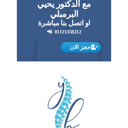
مع الدكتور يحيي
البرمبلي
او اتصل بنا مباشرة
📲
01121358212
احجز الان