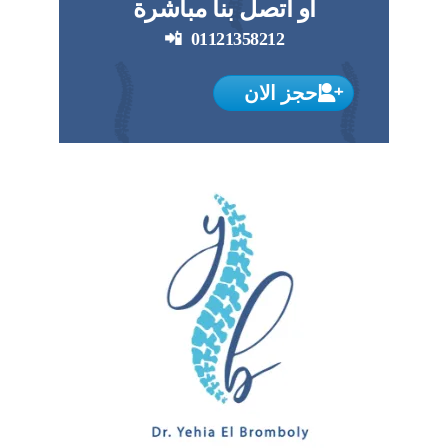
او اتصل بنا مباشرة
📲
01121358212
احجز الان