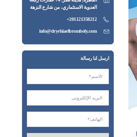
العدوية الاستثماري، من شارع النزهة
201121358212+
info@dryehiaelbromboly.com
ارسل لنا رسالة