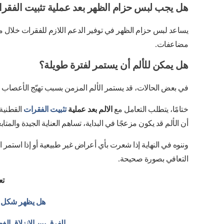
هل يجب لبس حزام الظهر بعد عملية تثبيت الفقر
يساعد لبس حزام الظهر في توفير الدعم اللازم للفقرات خلال مر
مضاعفات.
هل يمكن للألم أن يستمر لفترة طويلة؟
في بعض الحالات، قد يستمر الألم المزمن بسبب تهيّج الأعصاب أو
ختامًا، يتطلب التعامل مع
الالم بعد عملية
تثبيت الفقرات
القطنية
أن الألم قد يكون مزعجًا في البداية، تساهم العناية الجيدة والم
وننوه في النهاية إذا شعرت بأي أعراض غير طبيعية أو إذا استم
التعافي بصورة صحيحة.
تع
هل يظهر شكل ا
الفرق بين الانزلاق ال