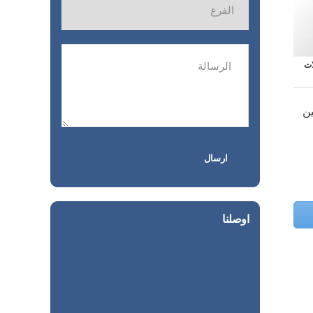
ات
ين
اوصلنا