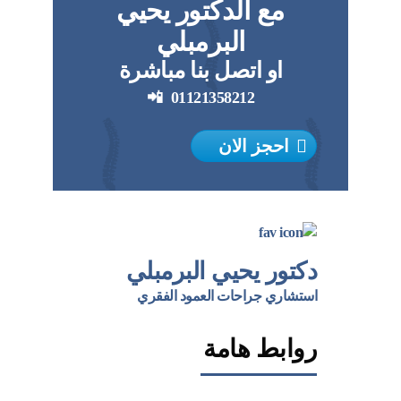
مع الدكتور يحيي
البرمبلي
او اتصل بنا مباشرة
📲
01121358212
احجز الان
دكتور يحيي البرمبلي
استشاري جراحات العمود الفقري
روابط هامة