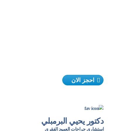
اذا كان لديك اسئلة او استفسارات
يمكن التواصل
مع الدكتور يحيي
البرمبلي
او اتصل بنا مباشرة
📲
01121358212
احجز الان
دكتور يحيي البرمبلي
استشاري جراحات العمود الفقري