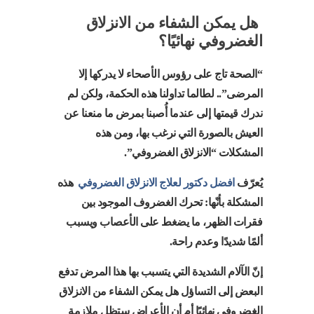
هل يمكن الشفاء من الانزلاق
الغضروفي نهائيًا؟
“الصحة تاج على رؤوس الأصحاء لا يدركها إلا
المرضى”.. لطالما تداولنا هذه الحكمة، ولكن لم
ندرك قيمتها إلى عندما أُصبنا بمرض ما منعنا عن
العيش بالصورة التي نرغب بها، ومن هذه
المشكلات “الانزلاق الغضروفي”.
يُعرّف
افضل دكتور لعلاج الانزلاق الغضروفي
هذه
المشكلة بأنّها: تحرك الغضروف الموجود بين
فقرات الظهر، ما يضغط على الأعصاب ويسبب
ألمًا شديدًا وعدم راحة.
إنّ الآلام الشديدة التي يتسبب بها هذا المرض تدفع
البعض إلى التساؤل هل يمكن الشفاء من الانزلاق
الغضروفي نهائيًا أم أن الأعراض ستظل ملازمة