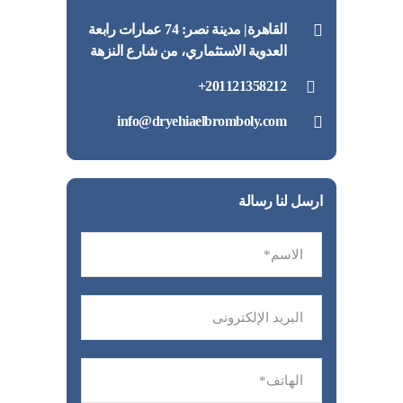
القاهرة| مدينة نصر: 74 عمارات رابعة
العدوية الاستثماري، من شارع النزهة
201121358212+
info@dryehiaelbromboly.com
ارسل لنا رسالة