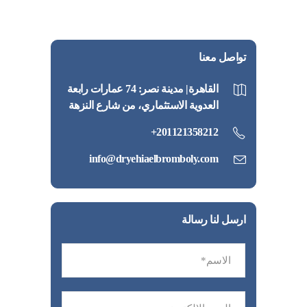
تواصل معنا
القاهرة| مدينة نصر: 74 عمارات رابعة
العدوية الاستثماري، من شارع النزهة
201121358212+
info@dryehiaelbromboly.com
ارسل لنا رسالة