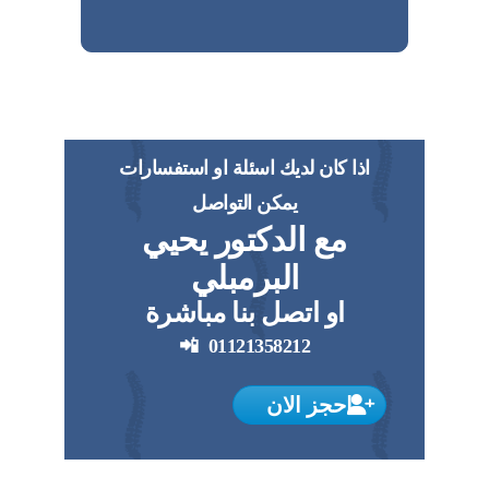
اذا كان لديك اسئلة او استفسارات
يمكن التواصل
مع الدكتور يحيي
البرمبلي
او اتصل بنا مباشرة
📲
01121358212
احجز الان