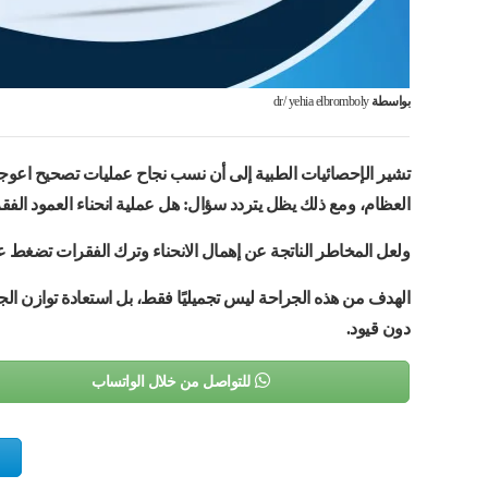
بواسطة
dr/ yehia elbromboly
العظام، ومع ذلك يظل يتردد سؤال: هل عملية انحناء العمود الف
ولعل المخاطر الناتجة عن إهمال الانحناء وترك الفقرات تضغط 
الهدف من هذه الجراحة ليس تجميليًا فقط، بل استعادة توازن ا
دون قيود.
للتواصل من خلال الواتساب