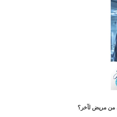
ري من مريض لآخر؟