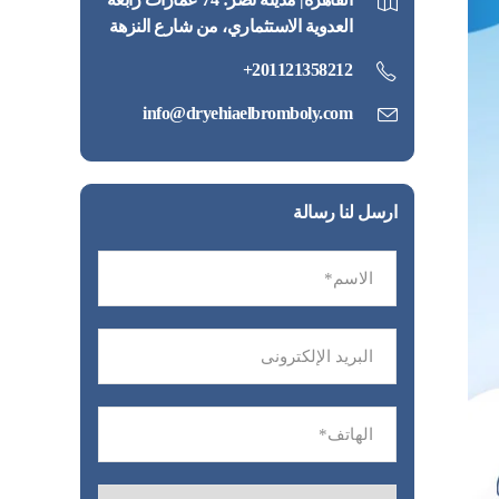
العدوية الاستثماري، من شارع النزهة
201121358212+
info@dryehiaelbromboly.com
ارسل لنا رسالة