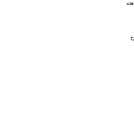
هذه
ح