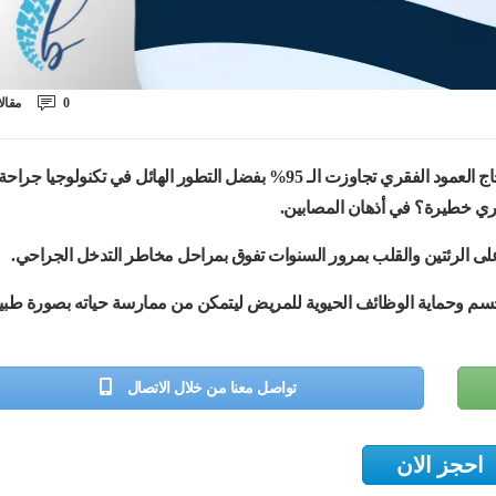
0
مقال
تشير الإحصائيات الطبية إلى أن نسب نجاح عمليات تصحيح اعوجاج العمود الفقري تجاوزت الـ 95% بفضل التطور الهائل في تكنولوجيا جراح
قري خطيرة؟ في أذهان المصابين.
على الرئتين والقلب بمرور السنوات تفوق بمراحل مخاطر التدخل الجراحي.
لجسم وحماية الوظائف الحيوية للمريض ليتمكن من ممارسة حياته بصورة طبي
تواصل معنا من خلال الاتصال
احجز الان