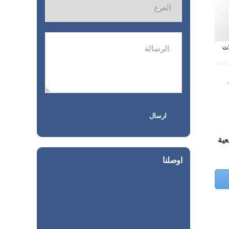
ات
ة
عية
اوصلنا