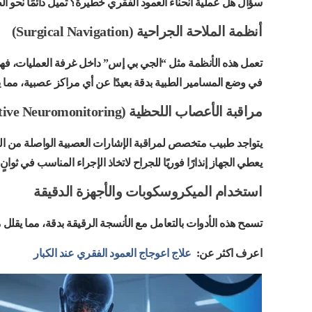
سؤال هل عملية انحناء العمود الفقري خطيرة؟ تميل دائمًا نحو الط
أنظمة الملاحة الجراحية (Surgical Navigation)
تعمل هذه الأنظمة مثل “الجي بي إس” داخل غرفة العمليات، فهي
في وضع المسامير الطبية بدقة بعيدًا عن أي مراكز عصبية، مما 
مراقبة الأعصاب اللحظية (Intraoperative Neuromonitoring)
يتواجد طبيب متخصص لمراقبة الإشارات العصبية الواصلة من 
يعطي الجهاز إنذارًا فوريًا للجراح لاتخاذ الإجراء المناسب في ثوا
استخدام الميكروسكوبات والأجهزة الدقيقة
تسمح هذه الأدوات بالتعامل مع الأنسجة الرقيقة بدقة، مما يقل
اعرف اكثر عن:
علاج اعوجاج العمود الفقري عند الكبار