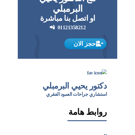
البرمبلي
او اتصل بنا مباشرة
📲
01121358212
احجز الان
دكتور يحيي البرمبلي
استشاري جراحات العمود الفقري
روابط هامة