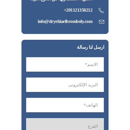
201121358212+
info@dryehiaelbromboly.com
ارسل لنا رسالة