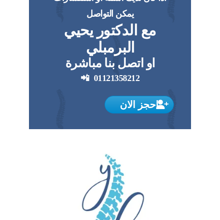
يمكن التواصل
مع الدكتور يحيي
البرمبلي
او اتصل بنا مباشرة
📲
01121358212
احجز الان