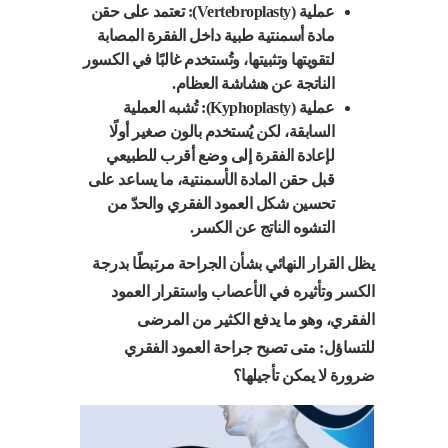
عملية (Vertebroplasty): تعتمد على حقن
مادة أسمنتية طبية داخل الفقرة المصابة
لتقويتها وتثبيتها، وتُستخدم غالبًا في الكسور
الناتجة عن هشاشة العظام.
عملية (Kyphoplasty): تُشبه العملية
السابقة، لكن يُستخدم بالون صغير أولًا
لإعادة الفقرة إلى وضع أقرب للطبيعي
قبل حقن المادة الأسمنتية، ما يساعد على
تحسين شكل العمود الفقري والحدّ من
التشوه الناتج عن الكسر.
يظل القرار النهائي بشأن الجراحة مرتبطًا بدرجة
الكسر وتأثيره في الأعصاب واستقرار العمود
الفقري، وهو ما يدفع الكثير من المرضى
للتساؤل: متى تصبح جراحة العمود الفقري
ضرورة لا يمكن تأجيلها؟