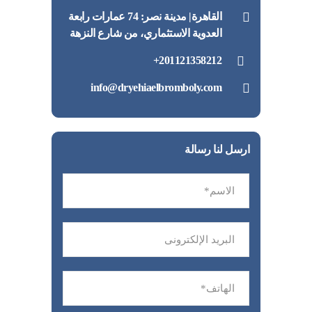
القاهرة| مدينة نصر: 74 عمارات رابعة
العدوية الاستثماري، من شارع النزهة
201121358212+
info@dryehiaelbromboly.com
ارسل لنا رسالة