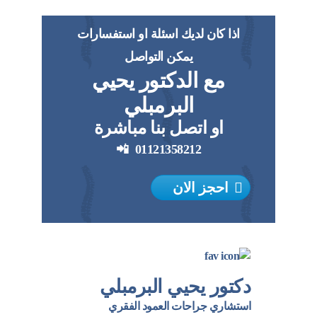
اذا كان لديك اسئلة او استفسارات
يمكن التواصل
مع الدكتور يحيي
البرمبلي
او اتصل بنا مباشرة
📲
01121358212
احجز الان
دكتور يحيي البرمبلي
استشاري جراحات العمود الفقري