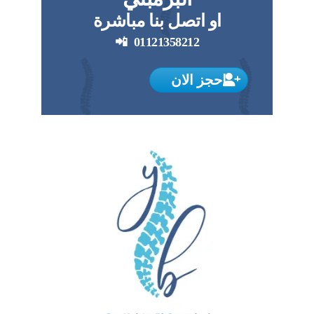
او اتصل بنا مباشرة
📲
01121358212
احجز الان