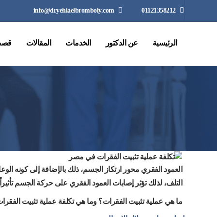
info@dryehiaelbromboly.com
01121358212
الرئيسية
عن الدكتور
الخدمات
المقالات
قصص
العمود الفقري محور ارتكاز الجسم، ذلك بالإضافة إلى كونه الوع
التلف، لذلك تؤثر إصابات العمود الفقري على حركة الجسم تأثيراً سل
ما هي عملية تثبيت الفقرات؟ وما هي تكلفة عملية تثبيت الفق