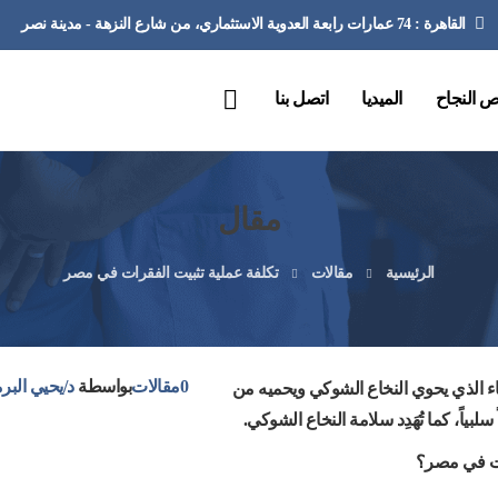
القاهرة : 74 عمارات رابعة العدوية الاستثماري، من شارع النزهة - مدينة نصر
 النجاح
الميديا
اتصل بنا
مقال
الرئيسية
مقالات
تكلفة عملية تثبيت الفقرات في مصر
0
مقالات
بواسطة
د/يحيي البر
اء الذي يحوي النخاع الشوكي ويحميه من
بياً، كما تُهَدِد سلامة النخاع الشوكي.
رات في مصر؟