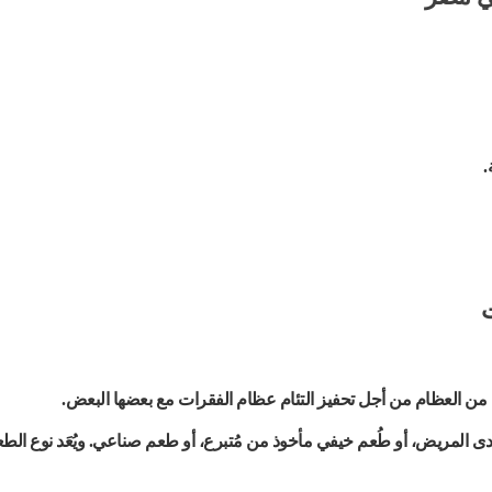
.
ت
ا من العظام من أجل تحفيز التئام عظام الفقرات مع بعضها البعض.
دى المريض، أو طُعم خيفي مأخوذ من مُتبرع، أو طعم صناعي. ويُعَد نوع الط