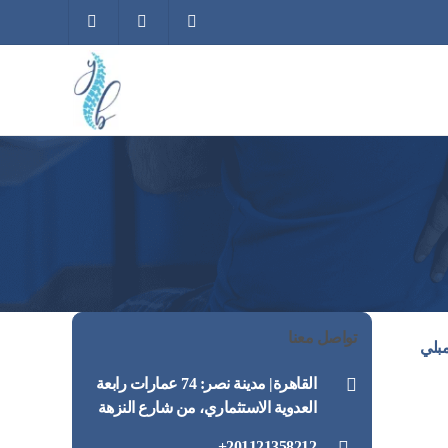
تواصل معنا
مبلي
القاهرة| مدينة نصر: 74 عمارات رابعة
العدوية الاستثماري، من شارع النزهة
201121358212+