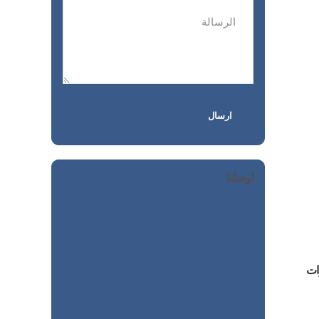
اوصلنا
ات