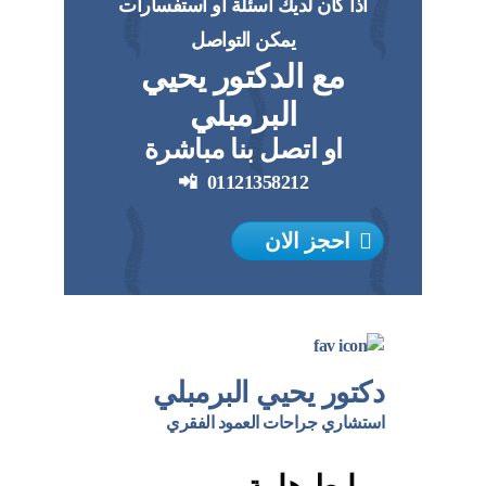
اذا كان لديك اسئلة او استفسارات
يمكن التواصل
مع الدكتور يحيي
البرمبلي
او اتصل بنا مباشرة
📲
01121358212
احجز الان
دكتور يحيي البرمبلي
استشاري جراحات العمود الفقري