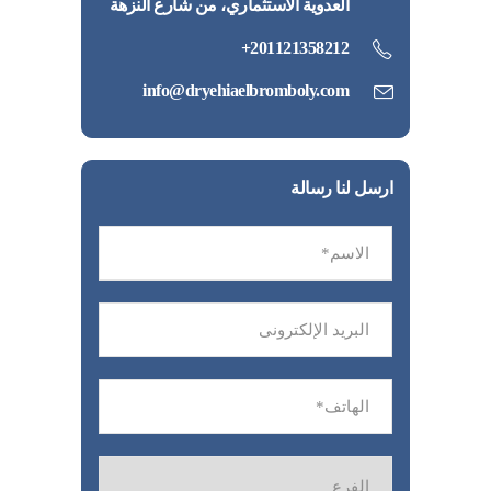
العدوية الاستثماري، من شارع النزهة
201121358212+
info@dryehiaelbromboly.com
ارسل لنا رسالة