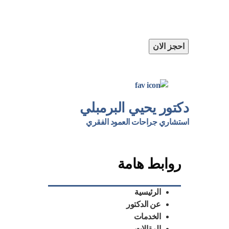
او اتصل بنا مباشرة
📲
01121358212
احجز الان
دكتور يحيي البرمبلي
استشاري جراحات العمود الفقري
روابط هامة
الرئيسية
عن الدكتور
الخدمات
المقالات