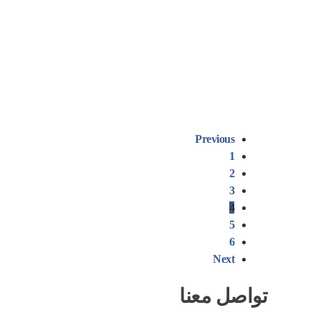
الغضروفي- ألمًا مزعجًا قد يمتد إلى
الكتفين…
0
مقالات
Previous
1
2
3
4
5
6
Next
تواصل معنا