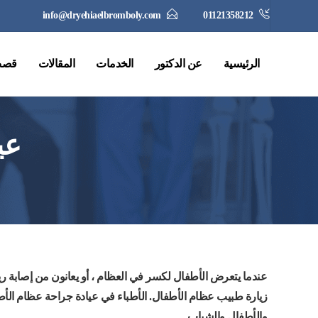
info@dryehiaelbromboly.com
01121358212
الرئيسية
عن الدكتور
الخدمات
المقالات
قصص
عي
عندما يتعرض الأطفال لكسر في العظام ، أو يعانون من إصابة 
زيارة طبيب عظام الأطفال. الأطباء في عيادة جراحة عظام الأط
والأطفال والشباب.