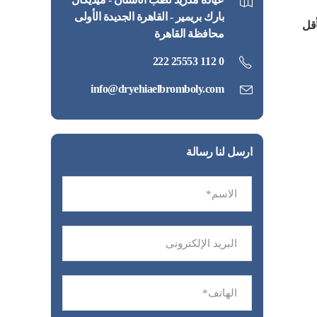
بارك بريمير - القاهرة الجديدة الأولى
أقل
محافظة القاهرة
0 112 25553 222
info@dryehiaelbromboly.com
ارسل لنا رسالة