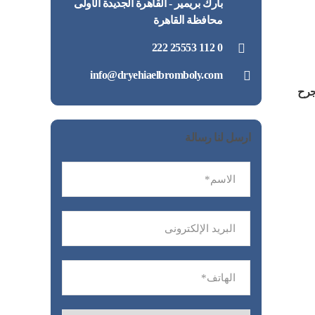
بارك بريمير - القاهرة الجديدة الأولى
محافظة القاهرة
0 112 25553 222
info@dryehiaelbromboly.com
جرح
ارسل لنا رسالة