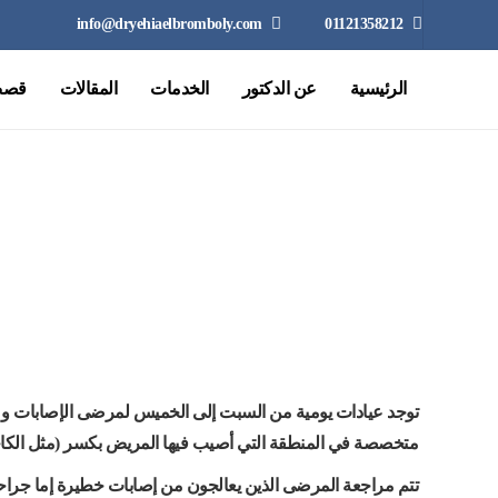
info@dryehiaelbromboly.com
01121358212
الرئيسية
عن الدكتور
الخدمات
المقالات
قصص
ع
توجد عيادات يومية من السبت إلى الخميس لمرضى الإصابات و الك
متخصصة في المنطقة التي أصيب فيها المريض بكسر (مثل الكاح
تتم مراجعة المرضى الذين يعالجون من إصابات خطيرة إما جراحي