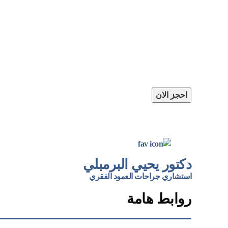
اذا كان لديك اسئلة او استفسارات يمكن التواصل
مع الدكتور يحيي البرمبلي
او اتصل بنا مباشرة
📲
01121358212
احجز الان
دكتور يحيي البرمبلي
استشاري جراحات العمود الفقري
روابط هامة