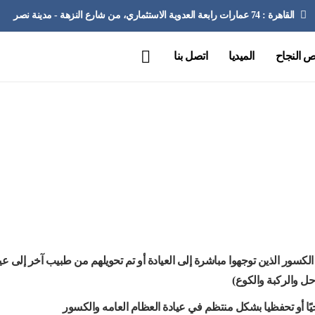
القاهرة : 74 عمارات رابعة العدوية الاستثماري، من شارع النزهة - مدينة نصر
 النجاح
الميديا
اتصل بنا
يادة العظام العامة والكسور
الرئيسية
عيادة العظام العامة والكسور
سور الذين توجهوا مباشرة إلى العيادة أو تم تحويلهم من طبيب آخر إلى عي
ل والركبة والكوع)
ًا أو تحفظيا بشكل منتظم في عيادة العظام العامه والكسور