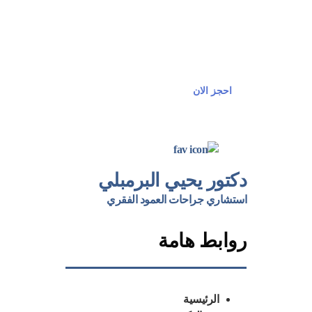
البرمبلي
او اتصل بنا مباشرة
📲
01121358212
احجز الان
دكتور يحيي البرمبلي
استشاري جراحات العمود الفقري
روابط هامة
الرئيسية