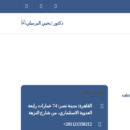
ص منها
تواصل معنا
sal
القاهرة| مدينة نصر: 74 عمارات رابعة
العدوية الاستثماري، من شارع النزهة
201121358212+