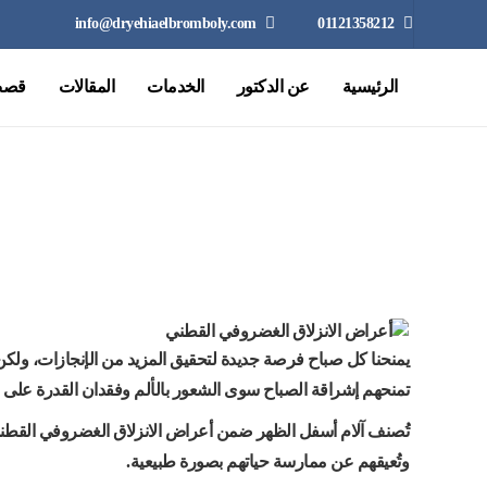
info@dryehiaelbromboly.com
01121358212
الرئيسية
عن الدكتور
الخدمات
المقالات
قصص
الرئيسية
يمنحنا كل صباح فرصة جديدة لتحقيق المزيد من الإنجازات، ولكن 
تمنحهم إشراقة الصباح سوى الشعور بالألم وفقدان القدرة على ا
تُصنف آلام أسفل الظهر ضمن أعراض الانزلاق الغضروفي القطني ال
وتُعيقهم عن ممارسة حياتهم بصورة طبيعية.