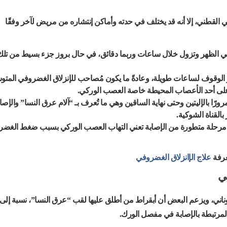
في القطني، إلا أنه قد يختلف في حدته وأماكن إنتشاره من مريض لآخر وفقًا
 في الظهر وتزول خلال ساعات وربما دقائق، في حال بروز جزء بسيط من تلك
و الوقوف لساعات طويلة، وعادةً ما يكون مُصاحب للإنزلاق الغضروفي المت
لى أحد الأعصاب المحيطة خاصة العصب الوركي.
رًا بالإليتين وحتى نهاية الساقين وهي ما تُعرف بـ “آلام عرق النسا” والإصا
القناة الشوكية.
هي مرحلة متطورة من الإصابة تعني التهاب العصب الوركي بسبب ضغط الغض
عرفة
علاج الإانزلاق الغضروفي
ي
يوناني، ويزعم البعض أن أبقراط من أطلق عليها لقب “عرق النسا”، نسبة إلى
 المرتبطة بالإصابة في مفصل الورك.