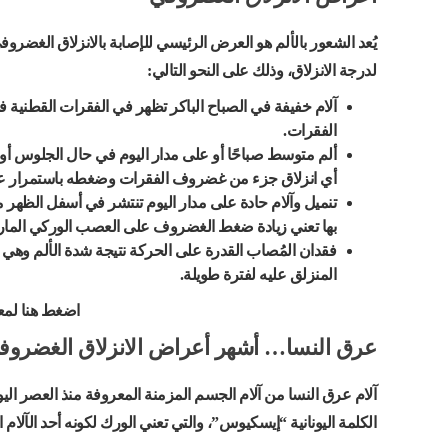
يُعد الشعور بالألم هو العرض الرئيسي للإصابة بالانزلاق الغضرو
لدرجة الانزلاق، وذلك على النحو التالي:
آلام خفيفة في الصباح الباكر تظهر في الفقرات القطنية
الفقرات.
ألم متوسط صباحًا أو على مدار اليوم في حال الجلوس أ
أي انزلاق جزء من غضروف الفقرات وضغطه باستمرار ع
تنميل وآلام حادة على مدار اليوم تنتشر في أسفل الظهر مرو
بها تعني زيادة ضغط الغضروف على العصب الوركي المار ب
فقدان المُصاب القدرة على الحركة نتيجة شدة الألم و
المنزلق عليه لفترة طويلة.
اضغط هنا لم
عرق النسا… أشهر أعراض الانزلاق الغضروف
آلام عرق النسا من آلام الجسم المزمنة المعروفة منذ العصر ال
الكلمة اليونانية “إيسكيوس”، والتي تعني الورك لكونه أحد الآلام