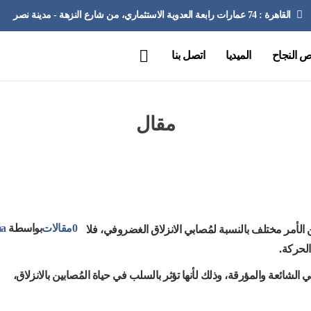
القاهرة : 74 عمارات رابعة العدوية الاستثماري، من شارع النزهة - مدينة نصر
 النجاح
الميديا
اتصل بنا
مقال
مقالات
تعرف إلى أشهر أعراض الانزلاق الغضروفي القطني ووسائل التخل
0
مقالات
بواسطة
ma
الأمر مختلف بالنسبة لمُصابي الانزلاق الغضروفي، فلا
لحركة.
شائعة والمؤرقة، وذلك لأنها تؤثر بالسلب في حياة المُصابين بالانزلاق،