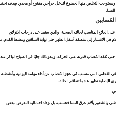
 ويستوجب التخلص منها الخضوع لتدخل جراحي مفتوح أو محدود بهدف تخف
لنسا.
لمُصابين
على العلاج المناسب لحالته الصحية -والذي يعتمد على درجات الانزلاق
لآلام في الانتشار إلى منطقة أسفل الظهر حتى نهاية الساقين ومشط القدم، مر
 حتى تُفقد المُصاب قدرته على الحركة، ويبدو ذلك جليًا في الصباح الباكر عند
في القطني، التي تتسبب في عجز المُصاب عن أداء مهامه اليومية وأنشطته
ى للإصابة تظهر عندما تتفاقم الحالة.
ي
طني والشعور بآلام عرق النسا فحسب، بل تزداد احتمالية التعرض لبعض