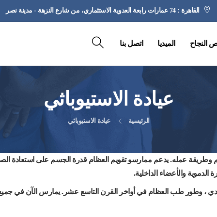
القاهرة : 74 عمارات رابعة العدوية الاستثماري، من شارع النزهة - مدينة نصر
 النجاح
الميديا
اتصل بنا
عيادة الاستيوباثي
الرئيسية
عيادة الاستيوباثي
جسم وطريقة عمله. يدعم ممارسو تقويم العظام قدرة الجسم على استعادة الصح
 الدموية والأعضاء الداخلية.
يدي ، وطور طب العظام في أواخر القرن التاسع عشر. يمارس الآن في جميع 