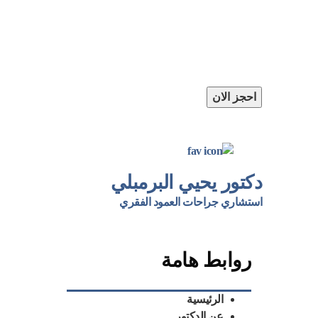
البرمبلي
او اتصل بنا مباشرة
📲
01121358212
احجز الان
دكتور يحيي البرمبلي
استشاري جراحات العمود الفقري
روابط هامة
الرئيسية
عن الدكتور