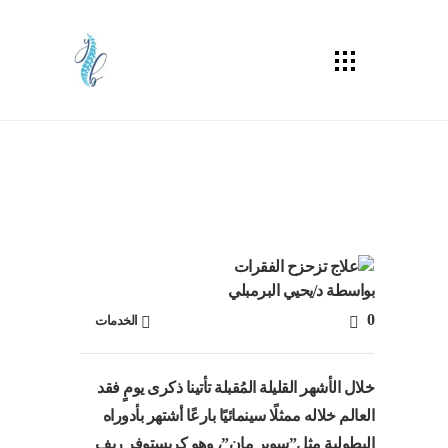
مقال
الرئيسية
الخدمات
علاج تزحزح الفقرات
بواسطة
د/يحيي البرمبلي
0
الخدمات
خلال الأشهر القليلة المُقبلة تأتينا ذكرى يومٍ فقد
العالم خلاله ممثلًا سينمائيًا بارعًا أشتهر بأدوراه
البطولية مثل”سوبر مان”، وهو كريستوفر ريف