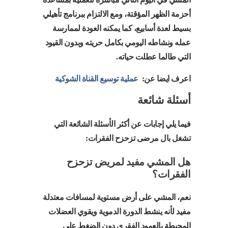
أحزمة الظهر المؤقتة، ومع الالتزام ببرنامج تأهيلي
بسيط لعدة أسابيع، كما يمكنه العودة لممارسة
عمله ونشاطه اليومي بكامل حريته وبدون القيود
التي طالما عطلت حياته.
اعرف ايضا عن:
عملية توسيع القناة الشوكية
أسئلة شائعة
فيما يلي إجابات عن أكثر الأسئلة الشائعة التي
تشغل بال مرضى تزحزح الفقرات:
هل المشي مفيد لمريض تزحزح
الفقرات؟
نعم، المشي على أرض مستوية لمسافات معتدلة
مفيد لأنه ينشط الدورة الدموية ويقوي العضلات
المحيطة بالعمود الفقري دون الضغط على