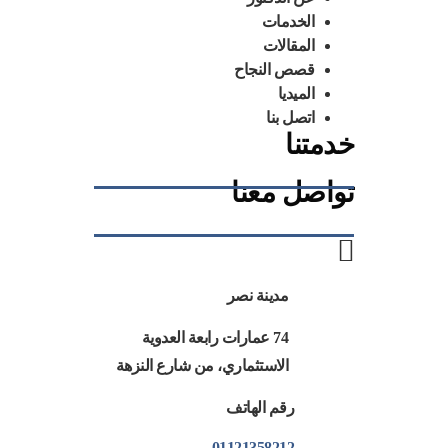
الخدمات
المقالات
قصص النجاح
الميديا
اتصل بنا
خدمتنا
تواصل معنا
مدينة نصر
74 عمارات رابعة العدوية
الاستثماري، من شارع النزهة
رقم الهاتف
01121358212